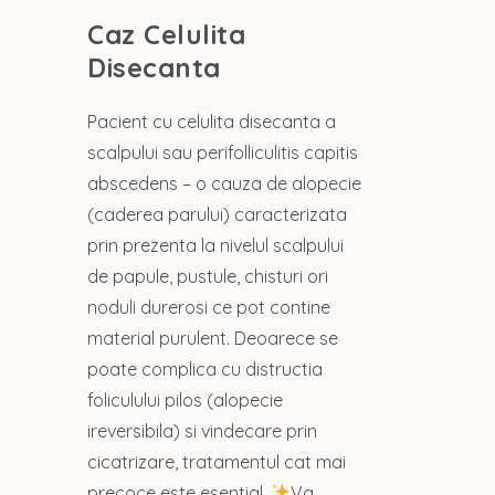
Caz Celulita
Disecanta
Pacient cu celulita disecanta a
scalpului sau perifolliculitis capitis
abscedens – o cauza de alopecie
(caderea parului) caracterizata
prin prezenta la nivelul scalpului
de papule, pustule, chisturi ori
noduli durerosi ce pot contine
material purulent. Deoarece se
poate complica cu distructia
foliculului pilos (alopecie
ireversibila) si vindecare prin
cicatrizare, tratamentul cat mai
precoce este esential.
Va