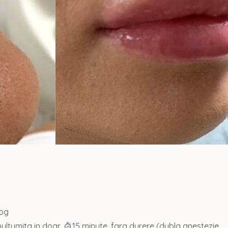
log
multumita in doar
15 minute, fara durere (dubla anestezie