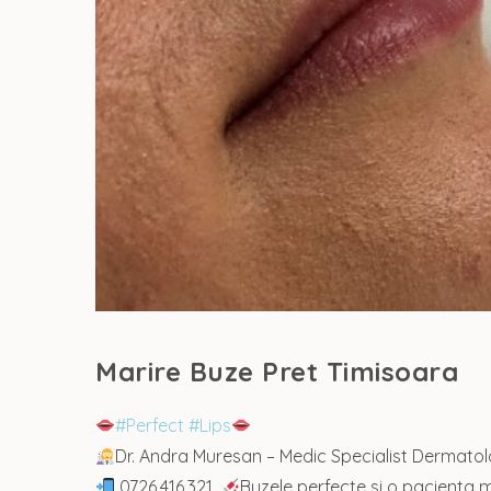
Marire Buze Pret Timisoara
#
Perfect
#
Lips
Dr. Andra Muresan – Medic Specialist Dermato
0726.416.321.
Buzele perfecte si o pacienta 