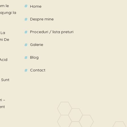
um le
home
ajungi la
despre mine
proceduri / lista preturi
 La
ni De
galerie
blog
Acid
contact
 Sunt
i –
ent