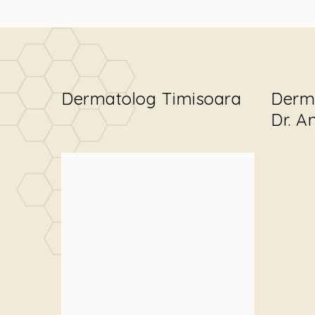
Dermatolog Timisoara
Derm
Dr. A
Rejuvenare Facial
Pacienta Dupa PRX T33 